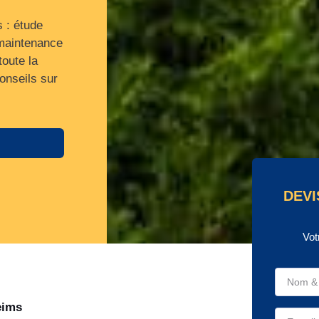
s : étude
 maintenance
toute la
onseils sur
.
DEVI
Vot
eims