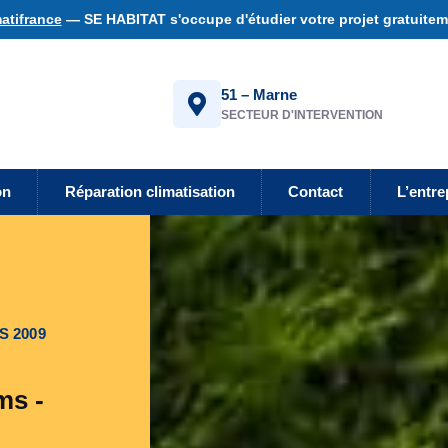
atifrance
— SE HABITAT s'occupe d'étudier votre projet gratuiteme
51 – Marne
SECTEUR D'INTERVENTION
on
Réparation climatisation
Contact
L’entre
S 2009
ms -