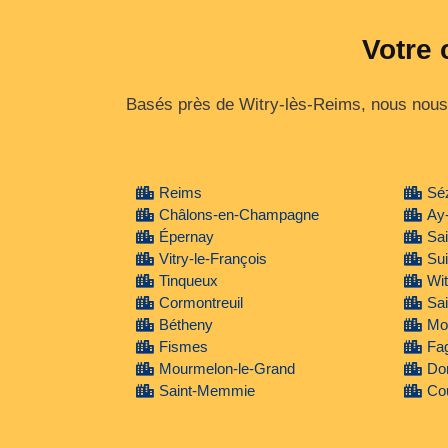
Votre 
Basés près de Witry-lès-Reims, nous nous 
Reims
Sé
Châlons-en-Champagne
Ay
Épernay
Sa
Vitry-le-François
Su
Tinqueux
Wit
Cormontreuil
Sai
Bétheny
Mon
Fismes
Fa
Mourmelon-le-Grand
Do
Saint-Memmie
Cou