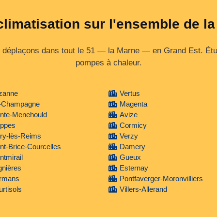
climatisation sur l'ensemble de l
déplaçons dans tout le 51 — la Marne — en Grand Est. Étude
pompes à chaleur.
zanne
Vertus
-Champagne
Magenta
inte-Menehould
Avize
ippes
Cormicy
ry-lès-Reims
Verzy
nt-Brice-Courcelles
Damery
tmirail
Gueux
gnières
Esternay
rmans
Pontfaverger-Moronvilliers
rtisols
Villers-Allerand