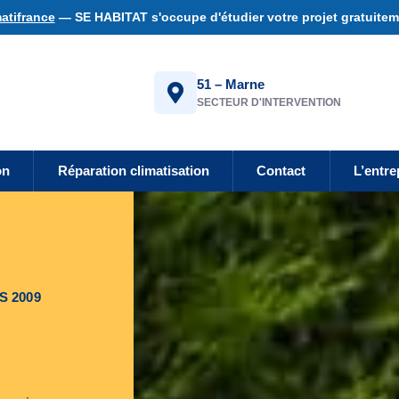
atifrance
— SE HABITAT s'occupe d'étudier votre projet gratuiteme
51 – Marne
SECTEUR D'INTERVENTION
on
Réparation climatisation
Contact
L’entre
S 2009