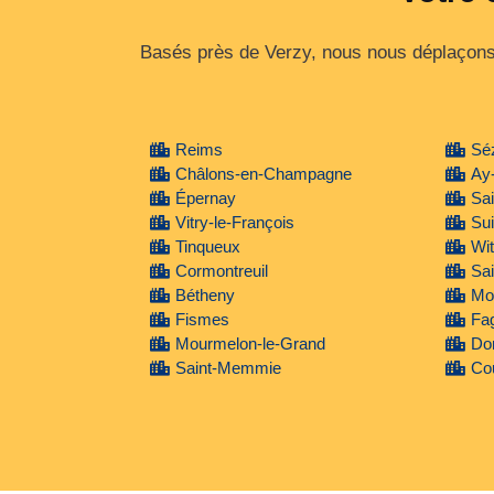
Basés près de Verzy, nous nous déplaçons 
Reims
Sé
Châlons-en-Champagne
Ay
Épernay
Sa
Vitry-le-François
Su
Tinqueux
Wit
Cormontreuil
Sai
Bétheny
Mon
Fismes
Fa
Mourmelon-le-Grand
Do
Saint-Memmie
Cou