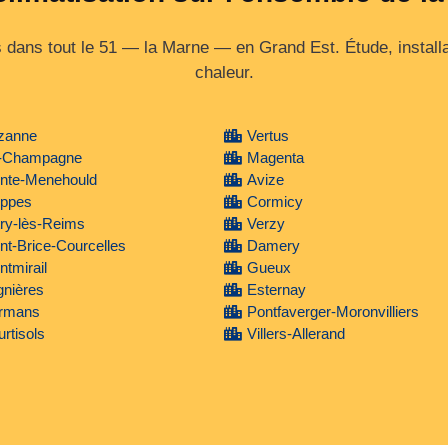
dans tout le 51 — la Marne — en Grand Est. Étude, install
chaleur.
zanne
Vertus
-Champagne
Magenta
inte-Menehould
Avize
ippes
Cormicy
ry-lès-Reims
Verzy
nt-Brice-Courcelles
Damery
tmirail
Gueux
gnières
Esternay
rmans
Pontfaverger-Moronvilliers
rtisols
Villers-Allerand