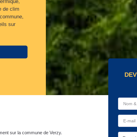
hermique,
e de clim
la commune,
ils sur
.
DEV
ment sur la commune de Verzy.