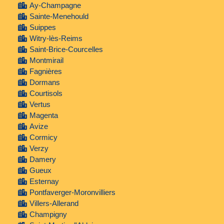
Ay-Champagne
Sainte-Menehould
Suippes
Witry-lès-Reims
Saint-Brice-Courcelles
Montmirail
Fagnières
Dormans
Courtisols
Vertus
Magenta
Avize
Cormicy
Verzy
Damery
Gueux
Esternay
Pontfaverger-Moronvilliers
Villers-Allerand
Champigny