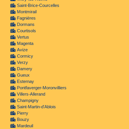
Saint-Brice-Courcelles
Montmirail
Fagnières
Dormans
Courtisols
Vertus
Magenta
Avize
Cormicy
Verzy
Damery
Gueux
Esternay
Pontfaverger-Moronvilliers
Villers-Allerand
Champigny
Saint-Martin-d'Ablois
Pierry
Bouzy
Mardeuil