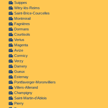
Suippes
Witry-lès-Reims
Saint-Brice-Courcelles
Montmirail
Fagnières
Dormans
Courtisols
Vertus
Magenta
Avize
Cormicy
Verzy
Damery
Gueux
Esternay
Pontfaverger-Moronvilliers
Villers-Allerand
Champigny
Saint-Martin-d'Ablois
Pierry