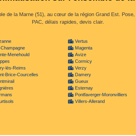
e de la Marne (51), au cœur de la région Grand Est. Pose, en
PAC, délais rapides, devis clair.
zanne
Vertus
-Champagne
Magenta
inte-Menehould
Avize
ippes
Cormicy
ry-lès-Reims
Verzy
nt-Brice-Courcelles
Damery
tmirail
Gueux
gnières
Esternay
rmans
Pontfaverger-Moronvilliers
rtisols
Villers-Allerand