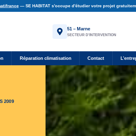
atifrance
— SE HABITAT s'occupe d'étudier votre projet gratuiteme
51 – Marne
SECTEUR D'INTERVENTION
on
Réparation climatisation
Contact
L’entre
S 2009