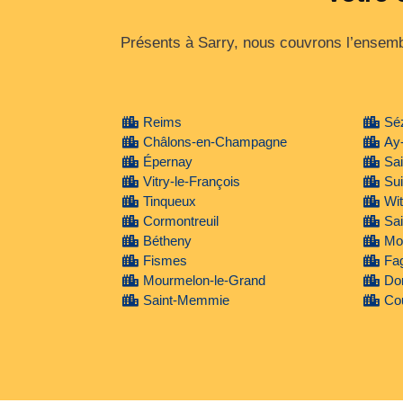
Présents à Sarry, nous couvrons l’ensembl
Reims
Sé
Châlons-en-Champagne
Ay
Épernay
Sa
Vitry-le-François
Su
Tinqueux
Wit
Cormontreuil
Sai
Bétheny
Mon
Fismes
Fa
Mourmelon-le-Grand
Do
Saint-Memmie
Cou