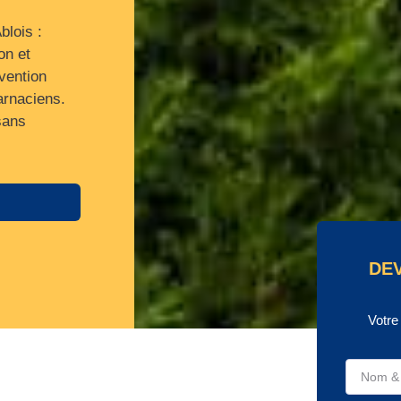
blois :
on et
vention
arnaciens.
sans
DEV
Votre