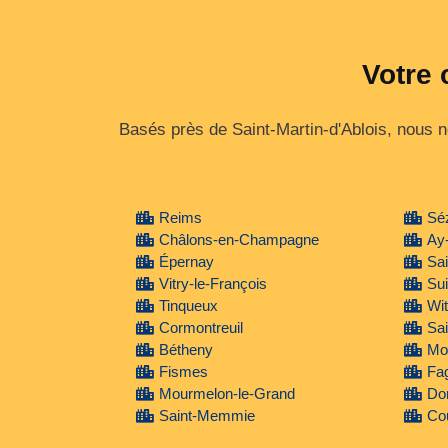
Votre 
Basés près de Saint-Martin-d'Ablois, nous 
Reims
Sé
Châlons-en-Champagne
Ay
Épernay
Sa
Vitry-le-François
Su
Tinqueux
Wit
Cormontreuil
Sai
Bétheny
Mon
Fismes
Fa
Mourmelon-le-Grand
Do
Saint-Memmie
Cou