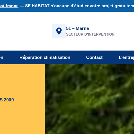
atifrance
— SE HABITAT s'occupe d'étudier votre projet gratuiteme
51 – Marne
SECTEUR D'INTERVENTION
on
Réparation climatisation
Contact
L’entre
S 2009