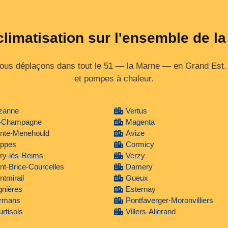
climatisation sur l'ensemble de l
nous déplaçons dans tout le 51 — la Marne — en Grand Est. É
et pompes à chaleur.
zanne
Vertus
-Champagne
Magenta
inte-Menehould
Avize
ippes
Cormicy
ry-lès-Reims
Verzy
nt-Brice-Courcelles
Damery
tmirail
Gueux
gnières
Esternay
rmans
Pontfaverger-Moronvilliers
rtisols
Villers-Allerand