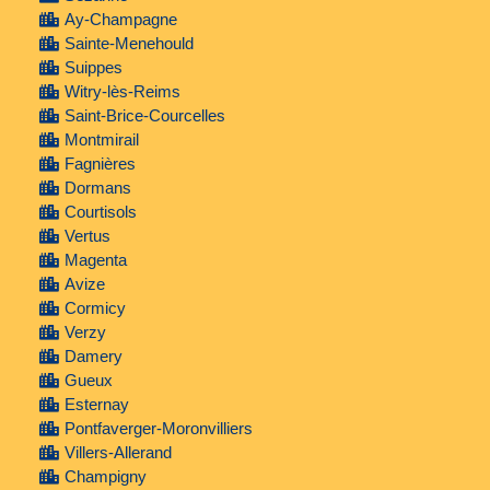
Ay-Champagne
Sainte-Menehould
Suippes
Witry-lès-Reims
Saint-Brice-Courcelles
Montmirail
Fagnières
Dormans
Courtisols
Vertus
Magenta
Avize
Cormicy
Verzy
Damery
Gueux
Esternay
Pontfaverger-Moronvilliers
Villers-Allerand
Champigny