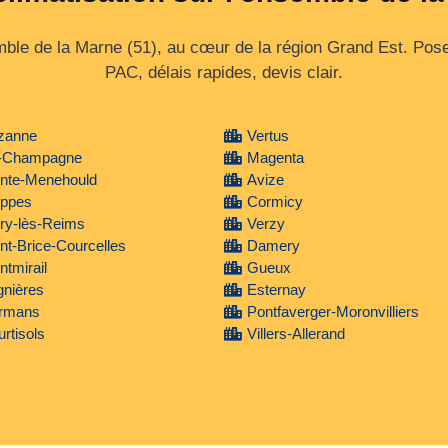
le de la Marne (51), au cœur de la région Grand Est. Pose, 
PAC, délais rapides, devis clair.
zanne
Vertus
-Champagne
Magenta
inte-Menehould
Avize
ippes
Cormicy
ry-lès-Reims
Verzy
nt-Brice-Courcelles
Damery
tmirail
Gueux
gnières
Esternay
rmans
Pontfaverger-Moronvilliers
rtisols
Villers-Allerand