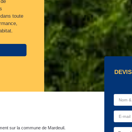
 de
s
 dans toute
ormance,
bitat.
DEVIS
ment sur la commune de Mardeuil.