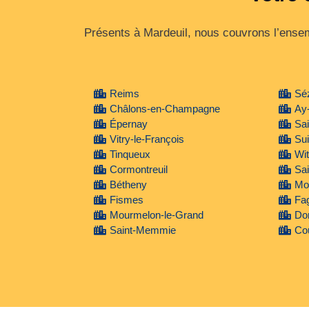
Présents à Mardeuil, nous couvrons l’ensemb
Reims
Sé
Châlons-en-Champagne
Ay
Épernay
Sa
Vitry-le-François
Su
Tinqueux
Wit
Cormontreuil
Sai
Bétheny
Mon
Fismes
Fa
Mourmelon-le-Grand
Do
Saint-Memmie
Cou