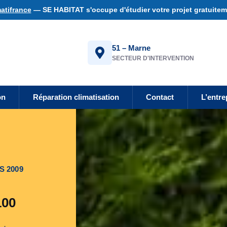
atifrance
— SE HABITAT s'occupe d'étudier votre projet gratuiteme
51 – Marne
SECTEUR D'INTERVENTION
on
Réparation climatisation
Contact
L’entre
S 2009
100