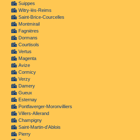
Suippes
Witry-lès-Reims
Saint-Brice-Courcelles
Montmirail
Fagnières
Dormans
Courtisols
Vertus
Magenta
Avize
Cormicy
Verzy
Damery
Gueux
Esternay
Pontfaverger-Moronvilliers
Villers-Allerand
Champigny
Saint-Martin-d'Ablois
Pierry