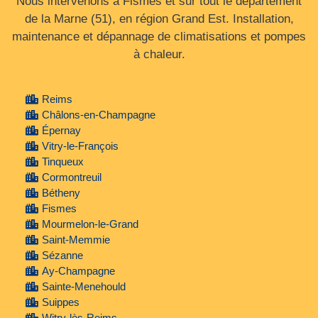
Nous intervenons à Fismes et sur tout le département
de la Marne (51), en région Grand Est. Installation,
maintenance et dépannage de climatisations et pompes
à chaleur.
Reims
Châlons-en-Champagne
Épernay
Vitry-le-François
Tinqueux
Cormontreuil
Bétheny
Fismes
Mourmelon-le-Grand
Saint-Memmie
Sézanne
Ay-Champagne
Sainte-Menehould
Suippes
Witry-lès-Reims