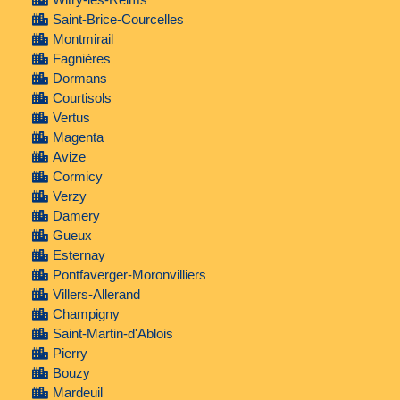
Saint-Brice-Courcelles
Montmirail
Fagnières
Dormans
Courtisols
Vertus
Magenta
Avize
Cormicy
Verzy
Damery
Gueux
Esternay
Pontfaverger-Moronvilliers
Villers-Allerand
Champigny
Saint-Martin-d'Ablois
Pierry
Bouzy
Mardeuil