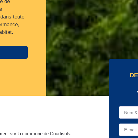
se de
s
 dans toute
formance,
bitat.
DE
ment sur la commune de Courtisols.