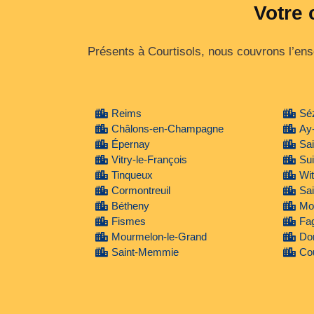
Votre 
Présents à Courtisols, nous couvrons l’ens
Reims
Sé
Châlons-en-Champagne
Ay
Épernay
Sa
Vitry-le-François
Su
Tinqueux
Wit
Cormontreuil
Sai
Bétheny
Mon
Fismes
Fa
Mourmelon-le-Grand
Do
Saint-Memmie
Cou