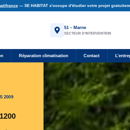
atifrance
— SE HABITAT s'occupe d'étudier votre projet gratuiteme
51 – Marne
SECTEUR D'INTERVENTION
on
Réparation climatisation
Contact
L’entre
S 2009
51200