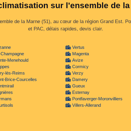
climatisation sur l'ensemble de l
emble de la Marne (51), au cœur de la région Grand Est. Pose
et PAC, délais rapides, devis clair.
zanne
Vertus
-Champagne
Magenta
inte-Menehould
Avize
ippes
Cormicy
ry-lès-Reims
Verzy
nt-Brice-Courcelles
Damery
tmirail
Gueux
gnières
Esternay
rmans
Pontfaverger-Moronvilliers
rtisols
Villers-Allerand