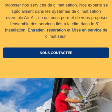
proposer nos services de climatisation. Nos experts se
spécialisent dans les systèmes de climatisation
réversible Air-Air. ce qui nous permet de vous proposer
l'ensemble des services liés à la clim dans le 51 :
Installation
,
Entretien
,
réparation
et
Mise en service
de
climatiseur.
NOUS CONTACTER